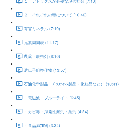
１．デトックスが必要な現代社会 (7:13)
２．それぞれの毒について (10:46)
有害ミネラル (7:19)
元素周期表 (11:17)
農薬・殺虫剤 (8:10)
遺伝子組換作物 (13:57)
石油化学製品（ﾌﾟﾗｽﾃｨｯｸ製品・化粧品など） (10:41)
・電磁波・ブルーライト (6:45)
・カビ毒・揮発性溶剤・薬剤 (4:54)
・食品添加物 (3:34)