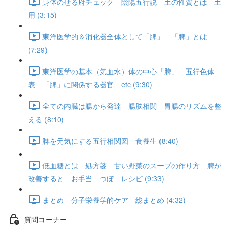
身体のせる府チェック 陰陽五行説 土の性質とは 土
用 (3:15)
東洋医学的＆消化器全体として「脾」 「脾」とは
(7:29)
東洋医学の基本（気血水）体の中心「脾」 五行色体
表 「脾」に関係する器官 etc (9:30)
全ての内臓は腸から発達 腸脳相関 胃腸のリズムを整
える (8:10)
脾を元気にする五行相関図 食養生 (8:40)
低血糖とは 処方箋 甘い野菜のスープの作り方 脾が
改善すると お手当 つぼ レシピ (9:33)
まとめ 分子栄養学的ケア 総まとめ (4:32)
質問コーナー